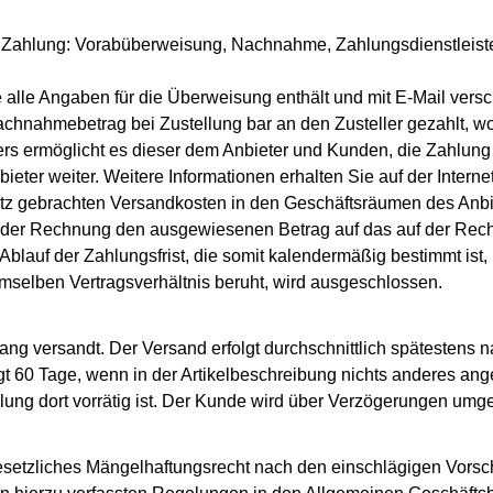
r Zahlung: Vorabüberweisung, Nachnahme, Zahlungsdienstleiste
lle Angaben für die Überweisung enthält und mit E-Mail versc
hnahmebetrag bei Zustellung bar an den Zusteller gezahlt, wo
s ermöglicht es dieser dem Anbieter und Kunden, die Zahlung 
eter weiter. Weitere Informationen erhalten Sie auf der Interne
z gebrachten Versandkosten in den Geschäftsräumen des Anbiet
alt der Rechnung den ausgewiesenen Betrag auf das auf der R
Ablauf der Zahlungsfrist, die somit kalendermäßig bestimmt is
mselben Vertragsverhältnis beruht, wird ausgeschlossen.
 versandt. Der Versand erfolgt durchschnittlich spätestens na
t 60 Tage, wenn in der Artikelbeschreibung nichts anderes ange
llung dort vorrätig ist. Der Kunde wird über Verzögerungen umge
esetzliches Mängelhaftungsrecht nach den einschlägigen Vorsc